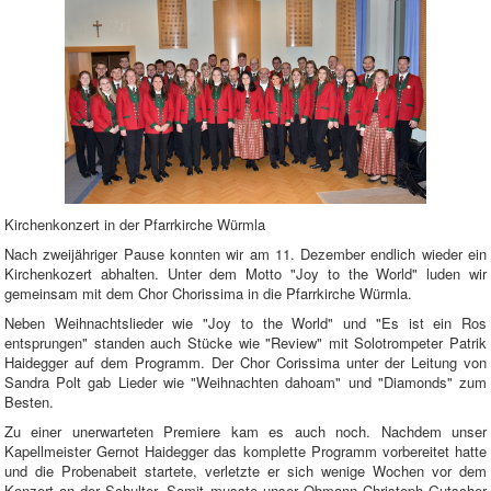
Kirchenkonzert in der Pfarrkirche Würmla
Nach zweijähriger Pause konnten wir am 11. Dezember endlich wieder ein
Kirchenkozert abhalten. Unter dem Motto "Joy to the World" luden wir
gemeinsam mit dem Chor Chorissima in die Pfarrkirche Würmla.
Neben Weihnachtslieder wie "Joy to the World" und "Es ist ein Ros
entsprungen" standen auch Stücke wie "Review" mit Solotrompeter Patrik
Haidegger auf dem Programm. Der Chor Corissima unter der Leitung von
Sandra Polt gab Lieder wie "Weihnachten dahoam" und "Diamonds" zum
Besten.
Zu einer unerwarteten Premiere kam es auch noch. Nachdem unser
Kapellmeister Gernot Haidegger das komplette Programm vorbereitet hatte
und die Probenabeit startete, verletzte er sich wenige Wochen vor dem
Konzert an der Schulter. Somit musste unser Obmann Christoph Gutscher