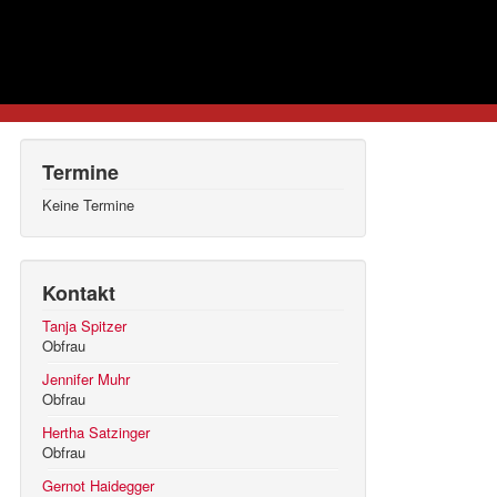
Termine
Keine Termine
Kontakt
Tanja Spitzer
Obfrau
Jennifer Muhr
Obfrau
Hertha Satzinger
Obfrau
Gernot Haidegger