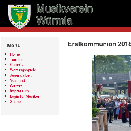
Erstkommunion 201
Menü
Home
Termine
Chronik
Wertungsspiele
Jugendarbeit
Vorstand
Galerie
Impressum
Login für Musiker
Suche